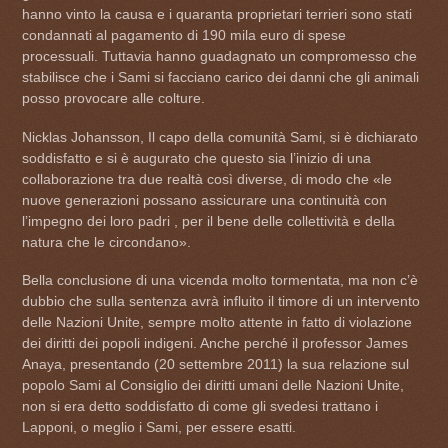
hanno vinto la causa e i quaranta proprietari terrieri sono stati
condannati al pagamento di 190 mila euro di spese
processuali. Tuttavia hanno guadagnato un compromesso che
stabilisce che i Sami si facciano carico dei danni che gli animali
posso provocare alle colture.
Nicklas Johansson, Il capo della comunità Sami, si è dichiarato
soddisfatto e si è augurato che questo sia l’inizio di una
collaborazione tra due realtà così diverse, di modo che «le
nuove generazioni possano assicurare una continuità con
l’impegno dei loro padri , per il bene delle collettività e della
natura che le circondano».
Bella conclusione di una vicenda molto tormentata, ma non c’è
dubbio che sulla sentenza avrà influito il timore di un intervento
delle Nazioni Unite, sempre molto attente in fatto di violazione
dei diritti dei popoli indigeni. Anche perché il professor James
Anaya, presentando (20 settembre 2011) la sua relazione sul
popolo Sami al Consiglio dei diritti umani delle Nazioni Unite,
non si era detto soddisfatto di come gli svedesi trattano i
Lapponi, o meglio i Sami, per essere esatti.