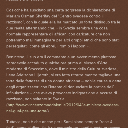
Cosicché ha suscitato una certa sorpresa la dichiarazione di
Mariam Osman Sherifay del “Centro svedese contro il
razzismo”, con la quale ella ha marcato un forte distinguo tra le
due realtà affermando che, «in Svezia sembra una cosa
normale rappresentare gli africani con caricature che non
potremmo mai immaginare per altri gruppi etnici che sono stati
perseguitati: come gli ebrei, i rom o i lapponi».
Beninteso, il suo era il commento a un avvenimento piuttosto
sgradevole accaduto qualche ora prima al Museo d’Arte
moderna di Stoccolma, dove il ministro della Cultura svedese,
Lena Adelsohn Liljeroth, si era fatta ritrarre mentre tagliava una
torta dalle fattezze di una donna africana – nobile causa a detta
degli organizzatori con l’intento di denunciare la pratica dell’
infibulazione – che aveva provocato indignazione e accuse di
razzismo, non soltanto in Svezia.
(
http://www.vincenzomaddaloni.it/2012/04/la-ministra-svedese-
nei-guai-per-una-torta
/).
Tuttavia, non è che anche per i Sami siano sempre “rose &
fiori”, come si dice. Ne è un esempio tra i tanti questo processo