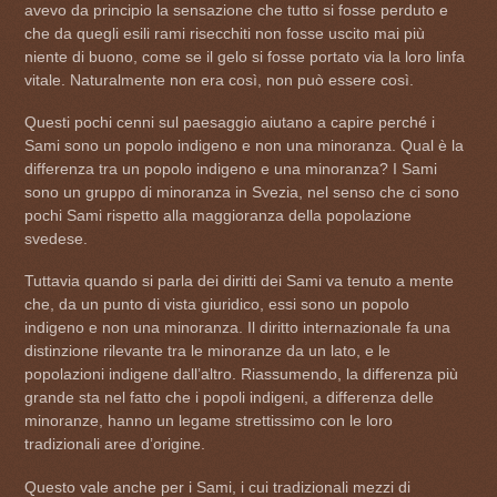
avevo da principio la sensazione che tutto si fosse perduto e
che da quegli esili rami risecchiti non fosse uscito mai più
niente di buono, come se il gelo si fosse portato via la loro linfa
vitale. Naturalmente non era così, non può essere così.
Questi pochi cenni sul paesaggio aiutano a capire perché i
Sami sono un popolo indigeno e non una minoranza. Qual è la
differenza tra un popolo indigeno e una minoranza? I Sami
sono un gruppo di minoranza in Svezia, nel senso che ci sono
pochi Sami rispetto alla maggioranza della popolazione
svedese.
Tuttavia quando si parla dei diritti dei Sami va tenuto a mente
che, da un punto di vista giuridico, essi sono un popolo
indigeno e non una minoranza. Il diritto internazionale fa una
distinzione rilevante tra le minoranze da un lato, e le
popolazioni indigene dall’altro. Riassumendo, la differenza più
grande sta nel fatto che i popoli indigeni, a differenza delle
minoranze, hanno un legame strettissimo con le loro
tradizionali aree d’origine.
Questo vale anche per i Sami, i cui tradizionali mezzi di