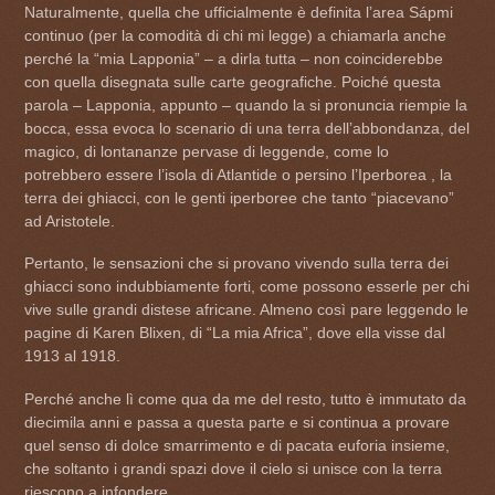
Naturalmente, quella che ufficialmente è definita l’area Sápmi
continuo (per la comodità di chi mi legge) a chiamarla anche
perché la “mia Lapponia” – a dirla tutta – non coinciderebbe
con quella disegnata sulle carte geografiche. Poiché questa
parola – Lapponia, appunto – quando la si pronuncia riempie la
bocca, essa evoca lo scenario di una terra dell’abbondanza, del
magico, di lontananze pervase di leggende, come lo
potrebbero essere l’isola di Atlantide o persino l’Iperborea , la
terra dei ghiacci, con le genti iperboree che tanto “piacevano”
ad Aristotele.
Pertanto, le sensazioni che si provano vivendo sulla terra dei
ghiacci sono indubbiamente forti, come possono esserle per chi
vive sulle grandi distese africane. Almeno così pare leggendo le
pagine di Karen Blixen, di “La mia Africa”, dove ella visse dal
1913 al 1918.
Perché anche lì come qua da me del resto, tutto è immutato da
diecimila anni e passa a questa parte e si continua a provare
quel senso di dolce smarrimento e di pacata euforia insieme,
che soltanto i grandi spazi dove il cielo si unisce con la terra
riescono a infondere.