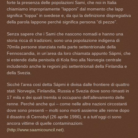
forte la presenza delle popolazioni Sami, che noi in Italia
chiamiamo impropriamente “lapponi” dal momento che lapp
significa “toppa” in svedese e, da qui la definizione dispregiativa
della parola lappone perché significa persona “di pezze”.
Senza sapere che i Sami che nascono nomadi e hanno una
storia ricca di tradizioni, sono una popolazione indigena di
70mila persone stanziata nella parte settentrionale della
Fennoscandia, in un’area da loro chiamata appunto Sápmi, che
si estende dalla penisola di Kola fino alla Norvegia centrale
includendo anche le regioni più settentrionali della Finlandia e
della Svezia.
Sicché l’area così detta Sápmi è divisa dalle frontiere di quattro
stati: Norvegia, Finlandia, Russia e Svezia dove sono rimasti in
17 mila e dei quali tremila si occupano dell’allevamento delle
renne. Perché anche qui – come nelle altre nazioni circostanti
dove sono presenti – molti sono morti assieme alle renne dopo
il disastro di Cernobyl (26 aprile 1986), e a tutt’oggi ci sono
ancora vittime di quelle contaminazioni.
(
http://www.saamicouncil.net
).