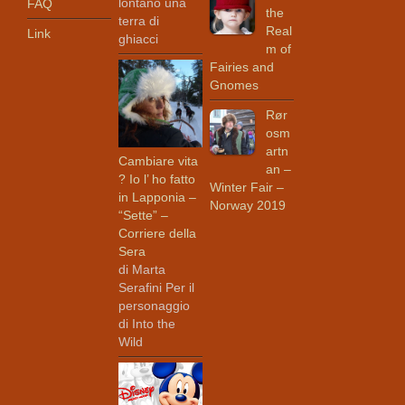
lontano una
FAQ
the
terra di
Real
Link
ghiacci
m of
Fairies and
Gnomes
Rør
osm
artn
Cambiare vita
an –
? Io l’ ho fatto
Winter Fair –
in Lapponia –
Norway 2019
“Sette” –
Corriere della
Sera
di Marta
Serafini Per il
personaggio
di Into the
Wild