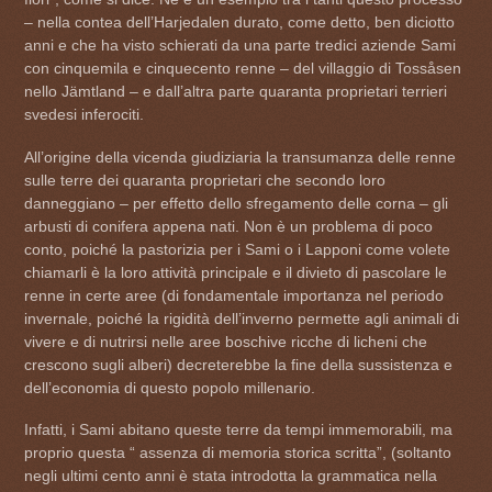
– nella contea dell’Harjedalen durato, come detto, ben diciotto
anni e che ha visto schierati da una parte tredici aziende Sami
con cinquemila e cinquecento renne – del villaggio di Tossåsen
nello Jämtland – e dall’altra parte quaranta proprietari terrieri
svedesi inferociti.
All’origine della vicenda giudiziaria la transumanza delle renne
sulle terre dei quaranta proprietari che secondo loro
danneggiano – per effetto dello sfregamento delle corna – gli
arbusti di conifera appena nati. Non è un problema di poco
conto, poiché la pastorizia per i Sami o i Lapponi come volete
chiamarli è la loro attività principale e il divieto di pascolare le
renne in certe aree (di fondamentale importanza nel periodo
invernale, poiché la rigidità dell’inverno permette agli animali di
vivere e di nutrirsi nelle aree boschive ricche di licheni che
crescono sugli alberi) decreterebbe la fine della sussistenza e
dell’economia di questo popolo millenario.
Infatti, i Sami abitano queste terre da tempi immemorabili, ma
proprio questa “ assenza di memoria storica scritta”, (soltanto
negli ultimi cento anni è stata introdotta la grammatica nella