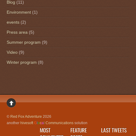
Blog
(11)
Environment
(1)
events
(2)
Press area
(5)
Summer program
(9)
Video
(9)
Winter program
(8)
©
Red Fox Adventure
2026
another
hivesoft
G
l
o
c
a
l
Communications
solution
MOST
FEATURE
LAST TWEETS