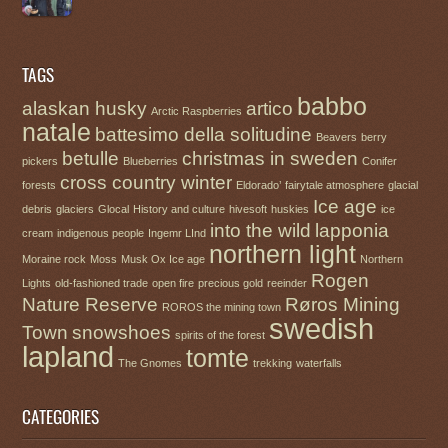
TAGS
babbo
alaskan husky
artico
Arctic Raspberries
natale
battesimo della solitudine
Beavers
berry
betulle
christmas in sweden
pickers
Blueberries
Conifer
cross country winter
forests
Eldorado’
fairytale atmosphere
glacial
Ice age
debris
glaciers
Glocal
History and culture
hivesoft
huskies
ice
into the wild
lapponia
cream
indigenous people
Ingemr LInd
northern light
Moraine rock
Moss
Musk Ox Ice age
Northern
Rogen
Lights
old-fashioned trade
open fire
precious gold
reeinder
Nature Reserve
Røros Mining
ROROS the mining town
swedish
Town
snowshoes
spirits of the forest
lapland
tomte
The Gnomes
trekking
waterfalls
CATEGORIES