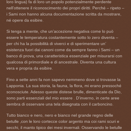
loro lingua) fa di loro un popolo potenzialmente perdente
nell’ottenere il riconoscimento dei propri diritti. Perché – ripeto –
i Sami non hanno alcuna documentazione scritta da mostrare,
né opere da esibire.
Si tenga a mente, che un’accezione negativa come lo può
essere le temperatura costantemente sotto lo zero diventa –
per chi ha la possibilità di viverci e di sperimentare un’
esistenza fuori dai canoni come da sempre fanno i Sami – un
banco di prova, una caratteristica essenziale per misurarsi con
qualcosa di primordiale e di ancestrale. Diventa una cultura
vera e propria da esibire.
Fino a sette anni fa non sapevo nemmeno dove si trovasse la
Lapponia. La sua storia, la fauna, la flora, mi erano pressoché
sconosciute. Adesso queste distese brulle, dimenticate da Dio,
sono parti essenziali del mio essere . D’inverno, in certe aree
sembra di osservare una tela disegnata con il carboncino.
Tutto bianco e nero, nero e bianco nel grande regno delle
betulle ,con le loro cortecce color argento ma coi rami scuri e
secchi, il manto tipico dei mesi invernali. Osservando le betulle