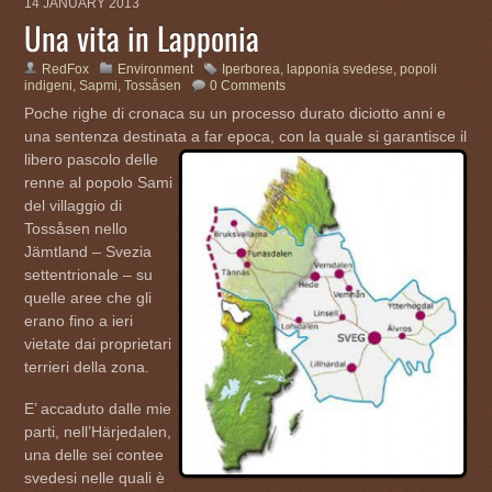
14 JANUARY 2013
Una vita in Lapponia
RedFox
Environment
Iperborea
,
lapponia svedese
,
popoli
indigeni
,
Sapmi
,
Tossåsen
0 Comments
Poche righe di cronaca su un processo durato diciotto anni e
una sentenza destinata a far epoca, con la quale
si garantisce il
libero pascolo delle
renne al popolo Sami
del villaggio di
Tossåsen nello
Jämtland – Svezia
settentrionale – su
quelle aree che gli
erano fino a ieri
vietate dai proprietari
terrieri della zona.
E’ accaduto dalle mie
parti, nell’Härjedalen,
una delle sei contee
svedesi nelle quali è