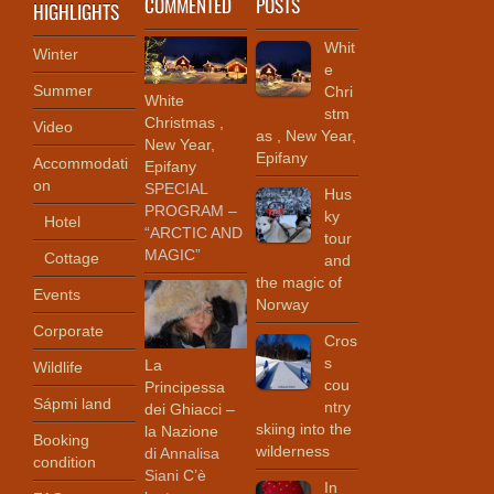
COMMENTED
POSTS
HIGHLIGHTS
Whit
Winter
e
Summer
Chri
White
stm
Christmas ,
Video
as , New Year,
New Year,
Epifany
Accommodati
Epifany
on
SPECIAL
Hus
PROGRAM –
ky
Hotel
“ARCTIC AND
tour
MAGIC”
Cottage
and
the magic of
Events
Norway
Corporate
Cros
s
La
Wildlife
cou
Principessa
Sápmi land
ntry
dei Ghiacci –
skiing into the
la Nazione
Booking
wilderness
di Annalisa
condition
Siani C’è
In