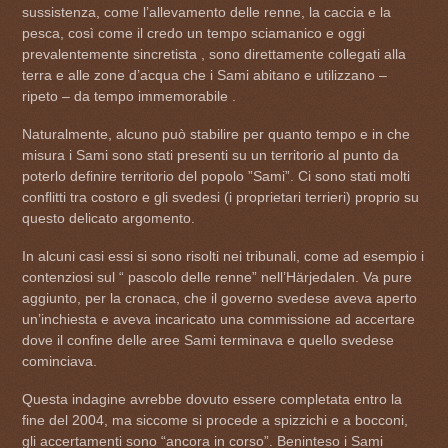
sussistenza, come l’allevamento delle renne, la caccia e la
pesca, così come il credo un tempo sciamanico e oggi
prevalentemente sincretista , sono direttamente collegati alla
terra e alle zone d’acqua che i Sami abitano e utilizzano –
ripeto – da tempo immemorabile .
Naturalmente, alcuno può stabilire per quanto tempo e in che
misura i Sami sono stati presenti su un territorio al punto da
poterlo definire territorio del popolo ”Sami”. Ci sono stati molti
conflitti tra costoro e gli svedesi (i proprietari terrieri) proprio su
questo delicato argomento.
In alcuni casi essi si sono risolti nei tribunali, come ad esempio i
contenziosi sul “ pascolo delle renne” nell’Härjedalen. Va pure
aggiunto, per la cronaca, che il governo svedese aveva aperto
un’inchiesta e aveva incaricato una commissione ad accertare
dove il confine delle aree Sami terminava e quello svedese
cominciava.
Questa indagine avrebbe dovuto essere completata entro la
fine del 2004, ma siccome si procede a spizzichi e a bocconi,
gli accertamenti sono “ancora in corso”. Beninteso i Sami